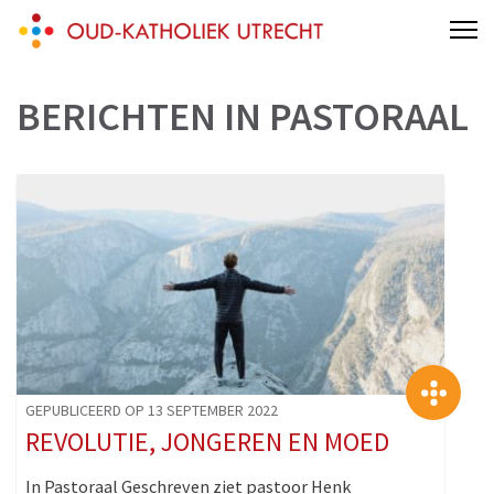
Skip
Oud-Katholieke Parochie van Utrecht
Gertrudiskathedraal Saint Gertrude Cathedral Oud Katholiek Old
to
Catholic
content
BERICHTEN IN
PASTORAAL
(Press
Enter)
>
GEPUBLICEERD OP 13 SEPTEMBER 2022
REVOLUTIE, JONGEREN EN MOED
In Pastoraal Geschreven ziet pastoor Henk