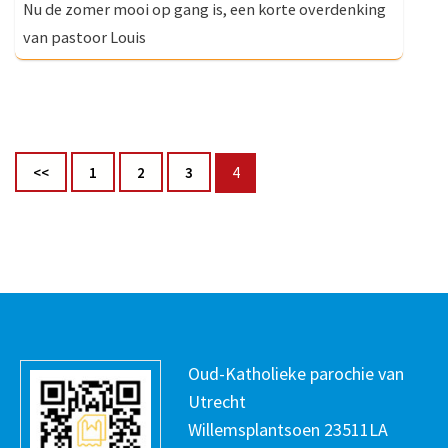
Nu de zomer mooi op gang is, een korte overdenking
van pastoor Louis
Berichten
Pagina
Pagina
Pagina
Pagina
<<
1
2
3
4
paginering
Oud-Katholieke parochie van
Utrecht
Willemsplantsoen 23511LA