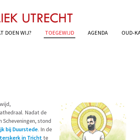
chie van Utrecht
hedral Oud Katholiek Old Catholic
T DOEN WIJ?
TOEGEWIJD
AGENDA
OUD-K
wijd,
skathedraal. Nadat de
n Scheveningen, stond
jk bij Duurstede
. In de
terskerk in Tricht
te