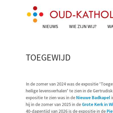
Skip
Oud-Katholieke Paro
Gertrudiskathedraal Saint Gertrude Cat
to
content
(Press
NIEUWS
WIE ZIJN WIJ?
WA
Enter)
TOEGEWIJD
In de zomer van 2024 was de expositie ‘Toege
heilige levensverhalen’ te zien in de Gertrudi
expositie te zien was in de
Nieuwe Badkapel
i
hij in de zomer van 2025 in de
Grote Kerk in Wi
40-dagentijd van 2026 is de expositie in de
Pie