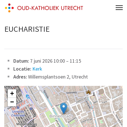
Skip
Oud-Katholieke Parochie van Utrecht
Gertrudiskathedraal Saint Gertrude Cathedral Oud Katholiek Old
to
Catholic
content
EUCHARISTIE
(Press
Enter)
Datum:
7 juni 2026 10:00
–
11:15
Locatie:
Kerk
Adres:
Willemsplantsoen 2, Utrecht
+
−