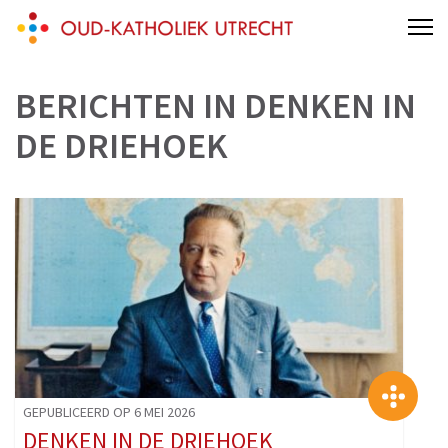
Skip
Oud-Katholieke Parochie van Utrecht
Gertrudiskathedraal Saint Gertrude Cathedral Oud Katholiek Old
to
Catholic
content
BERICHTEN IN
DENKEN IN
(Press
Enter)
DE DRIEHOEK
>
GEPUBLICEERD OP 6 MEI 2026
DENKEN IN DE DRIEHOEK