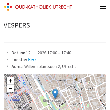
Skip
Oud-Katholieke Parochie van Utrecht
Gertrudiskathedraal Saint Gertrude Cathedral Oud Katholiek Old
to
Catholic
content
VESPERS
(Press
Enter)
Datum:
12 juli 2026 17:00
–
17:40
Locatie:
Kerk
Adres:
Willemsplantsoen 2, Utrecht
+
−