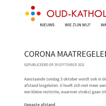
Skip
Oud-Katholieke Paro
Gertrudiskathedraal Saint Gertrude Cat
to
content
(Press
NIEUWS
WIE ZIJN WIJ?
WA
Enter)
CORONA MAATREGELEN
GEPUBLICEERD OP
29 SEPTEMBER 2021
Aanstaande zondag 3 oktober wordt ook in de
afstand losgelaten. U hoeft zich niet meer aa
een kleine restrictie, waarover straks) gaan zit
Gepaste afstand