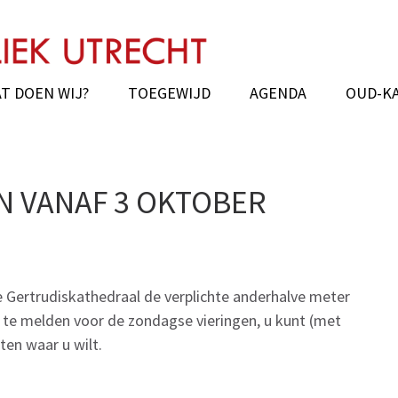
chie van Utrecht
hedral Oud Katholiek Old Catholic
T DOEN WIJ?
TOEGEWIJD
AGENDA
OUD-K
 VANAF 3 OKTOBER
 Gertrudiskathedraal de verplichte anderhalve meter
n te melden voor de zondagse vieringen, u kunt (met
ten waar u wilt.