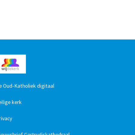
e Oud-Katholiek digitaal
eilige kerk
rivacy
ieuwsbrief Gertrudiskathedraal