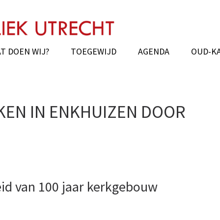
chie van Utrecht
hedral Oud Katholiek Old Catholic
T DOEN WIJ?
TOEGEWIJD
AGENDA
OUD-K
KEN IN ENKHUIZEN DOOR
eid van 100 jaar kerkgebouw