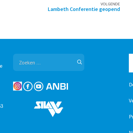
VOLGENDE
Lambeth Conferentie geopend
Zoeken
naar:
e
D
V
53
P
N