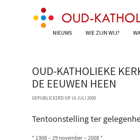
Skip
Oud-Katholieke Paro
Gertrudiskathedraal Saint Gertrude Cat
to
content
(Press
NIEUWS
WIE ZIJN WIJ?
WA
Enter)
OUD-KATHOLIEKE KER
DE EEUWEN HEEN
GEPUBLICEERD OP
16 JULI 2008
Tentoonstelling ter gelegenh
* 1908 – 29 november – 2008 *