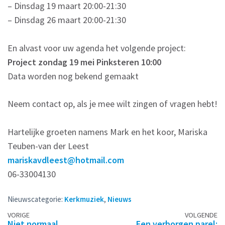
– Dinsdag 19 maart 20:00-21:30
– Dinsdag 26 maart 20:00-21:30
En alvast voor uw agenda het volgende project:
Project zondag 19 mei Pinksteren 10:00
Data worden nog bekend gemaakt
Neem contact op, als je mee wilt zingen of vragen hebt!
Hartelijke groeten namens Mark en het koor, Mariska
Teuben-van der Leest
mariskavdleest@hotmail.com
06-33004130
Nieuwscategorie:
Kerkmuziek
,
Nieuws
Berichtennavigatie
VORIGE
VOLGENDE
Niet normaal
Een verborgen parel: