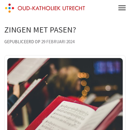
Skip
Oud-Katholieke Parochie van Utrecht
Gertrudiskathedraal Saint Gertrude Cathedral Oud Katholiek Old
to
Catholic
content
ZINGEN MET PASEN?
(Press
Enter)
GEPUBLICEERD OP
29 FEBRUARI 2024